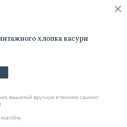
интажного хлопка касури
ик, вышитый вручную в технике сашико.
.
 коробку.