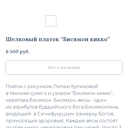
Шелковый платок “Бисямон кикко”
6 500
руб.
Нет в наличии
Платок с рисунком Лилии Куликовой
в технике суми-э и узором “Бисямон кикко”,
черепаха бисямон. Бисямон, весы - один
из атрибутов буддийского бога Бисямонтена,
входящий в
Сичифукуцзин
(семерку богов,
приносящих здоровье). Каждые весы состоят
из трех
кикко,
черепаховых панцирей. Число 3