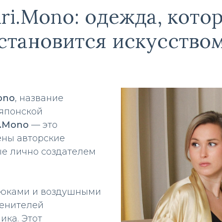
ri.Mono: одежда, кото
становится искусство
ono
, название
японской
i.Mono
— это
ены авторские
ые лично создателем
рюками и воздушными
енителей
ика. Этот