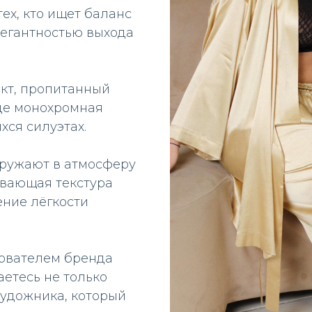
ех, кто ищет баланс
егантностью выхода
кт, пропитанный
де монохромная
хся силуэтах.
гружают в атмосферу
ивающая текстура
ение лёгкости
нователем бренда
аетесь не только
художника, который