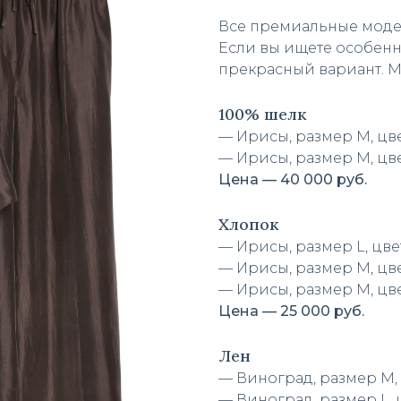
Все премиальные моде
Если вы ищете особенн
прекрасный вариант. М
100% шелк
— Ирисы, размер М, цв
— ⁠Ирисы, размер М, цв
Цена — 40 000 руб.
Хлопок
— Ирисы, размер L, цв
— ⁠Ирисы, размер М, ц
— ⁠Ирисы, размер М, ц
Цена — 25 000 руб.
Лен
— Виноград, размер М,
— ⁠Виноград, размер L,