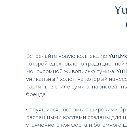
Yu
Встречайте новую коллекцию
Yuri.M
которой вдохновлено традиционной 
монохромной живописью суми-э.
Yur
уникальный холст, на который нанес
картины в стиле суми-э, нарисованн
бренда.
Струящиеся костюмы с широкими б
распашными кофтами созданы для ц
утонченного комфорта и богемного ш