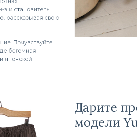
лотнах.
-э и становитесь
no
, рассказывая свою
ние! Почувствуйте
 где богемная
ми японской
Дарите п
модели Yu