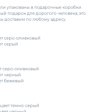
ли упакованы в подарочные коробки.
ый подарок для дорогого человека, это
ы доставим по любому адресу.
ет серо-оливковый
ет серый
ет серо-оливковый
вет черный
вет бежевый
 цвет темно-серый
 цвет черный