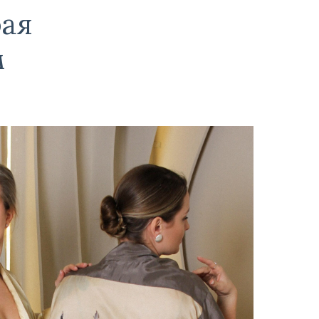
рая
м